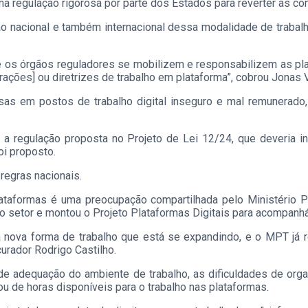
uma regulação rigorosa por parte dos Estados para reverter as co
ão nacional e também internacional dessa modalidade de trabal
os órgãos reguladores se mobilizem e responsabilizem as plata
rações] ou diretrizes de trabalho em plataforma”, cobrou Jonas 
as em postos de trabalho digital inseguro e mal remunerado,
 a regulação proposta no Projeto de Lei 12/24, que deveria i
oi proposto.
regras nacionais.
ataformas é uma preocupação compartilhada pelo Ministério P
o setor e montou o Projeto Plataformas Digitais para acompanh
a nova forma de trabalho que está se expandindo, e o MPT já
ocurador Rodrigo Castilho.
e de adequação do ambiente de trabalho, as dificuldades de or
 ou de horas disponíveis para o trabalho nas plataformas.