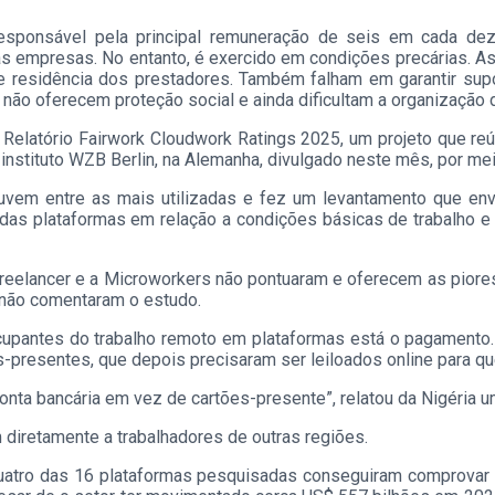
esponsável pela principal remuneração de seis em cada dez 
empresas. No entanto, é exercido em condições precárias. As
e residência dos prestadores. Também falham em garantir sup
 não oferecem proteção social e ainda dificultam a organização 
 Relatório Fairwork Cloudwork Ratings 2025, um projeto que r
 instituto WZB Berlin, na Alemanha, divulgado neste mês, por mei
nuvem entre as mais utilizadas e fez um levantamento que e
g das plataformas em relação a condições básicas de trabalho 
reelancer e a Microworkers não pontuaram e oferecem as piores
não comentaram o estudo.
cupantes do trabalho remoto em plataformas está o pagamento.
-presentes, que depois precisaram ser leiloados online para que
onta bancária em vez de cartões-presente”, relatou da Nigéria 
diretamente a trabalhadores de outras regiões.
s quatro das 16 plataformas pesquisadas conseguiram comprova