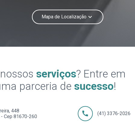
keyboard_arrow_down
Mapa de Localização
 nossos
serviços
? Entre em
uma parceria de
sucesso
!
reira, 448
call
(41) 3376-2026
R - Cep 81670-260