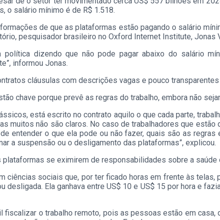
sar de o setor ter movimentado cerca US$ 557 bilhões em 2024,
, o salário mínimo é de R$ 1.518.
 informações de que as plataformas estão pagando o salário mí
ório, pesquisador brasileiro no Oxford Internet Institute, Jonas 
política dizendo que não pode pagar abaixo do salário mín
”, informou Jonas.
ontratos cláusulas com descrições vagas e pouco transparentes
stão chave porque prevê as regras do trabalho, embora não sej
ssicos, está escrito no contrato aquilo o que cada parte, trabal
as muitos não são claros. No caso de trabalhadores que estão d
e de entender o que ela pode ou não fazer, quais são as regras
ar a suspensão ou o desligamento das plataformas”, explicou.
 plataformas se eximirem de responsabilidades sobre a saúde do
m ciências sociais que, por ter ficado horas em frente às telas, 
ou desligada. Ela ganhava entre US$ 10 e US$ 15 por hora e fazia
il fiscalizar o trabalho remoto, pois as pessoas estão em casa,