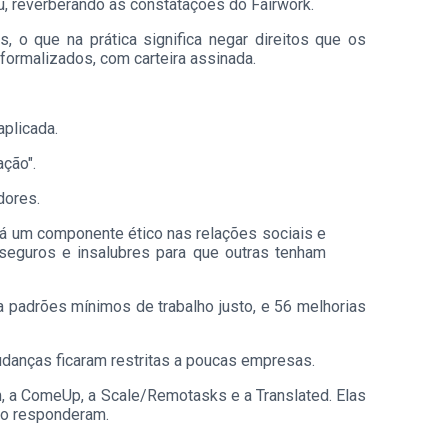
u, reverberando as constatações do Fairwork.
 o que na prática significa negar direitos que os
 formalizados, com carteira assinada.
 aplicada.
ação".
dores.
há um componente ético nas relações sociais e
seguros e insalubres para que outras tenham
a padrões mínimos de trabalho justo, e 56 melhorias
mudanças ficaram restritas a poucas empresas.
, a ComeUp, a Scale/Remotasks e a Translated. Elas
ão responderam.