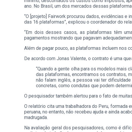
mínimo, descontados os custos como impostos, ape
ano. No Brasil, um dos mercados dessas plataformas
“O [projeto] Fairwork procurou dados, evidências e
das 16 plataformas”, explicou o coordenador do relat
“Em dois desses casos, as plataformas têm uma 
pagamentos mostrando que pagavam adequadamente
Além de pagar pouco, as plataformas incluem nos c
De acordo com Jonas Valente, o contrato é uma que
“Quando a gente olha para os modelos mais clá
das plataformas, encontramos os contratos, m
não falam inglês, a pessoa vai ter dificuldad
concretas, como condutas que podem determin
O pesquisador também alertou para o fato de muitas
O relatório cita uma trabalhadora do Peru, formada e
peruana, no entanto, não recebeu ajuda e ainda acab
madrugada.
Na avaliação geral dos pesquisadores, como é difíc