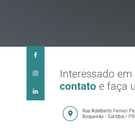
Interessado em
contato
e faça 
Rua Adalberto Ferruci Pe
location_on
Boqueirão - Curitiba / P