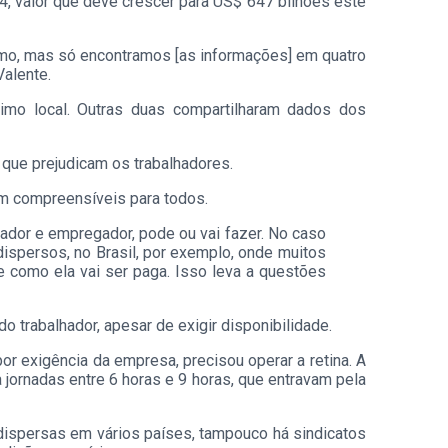
 valor que deve crescer para US$ 647 bilhões este
nimo, mas só encontramos [as informações] em quatro
Valente.
imo local. Outras duas compartilharam dados dos
 que prejudicam os trabalhadores.
am compreensíveis para todos.
hador e empregador, pode ou vai fazer. No caso
ispersos, no Brasil, por exemplo, onde muitos
 e como ela vai ser paga. Isso leva a questões
 trabalhador, apesar de exigir disponibilidade.
por exigência da empresa, precisou operar a retina. A
 jornadas entre 6 horas e 9 horas, que entravam pela
 dispersas em vários países, tampouco há sindicatos