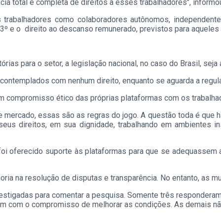
a total e completa de direitos a esses trabalhadores", informo
 trabalhadores como colaboradores autônomos, independentes,
13º e o direito ao descanso remunerado, previstos para aqueles
ias para o setor, a legislação nacional, no caso do Brasil, seja
 contemplados com nenhum direito, enquanto se aguarda a regul
um compromisso ético das próprias plataformas com os trabalha
de mercado, essas são as regras do jogo. A questão toda é que 
us direitos, em sua dignidade, trabalhando em ambientes in
, foi oferecido suporte às plataformas para que se adequassem 
oria na resolução de disputas e transparência. No entanto, as 
nvestigadas para comentar a pesquisa. Somente três responderam
am com o compromisso de melhorar as condições. As demais n