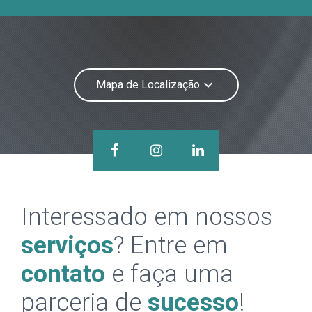
keyboard_arrow_down
Mapa de Localização
Interessado em nossos
serviços
? Entre em
contato
e faça uma
parceria de
sucesso
!